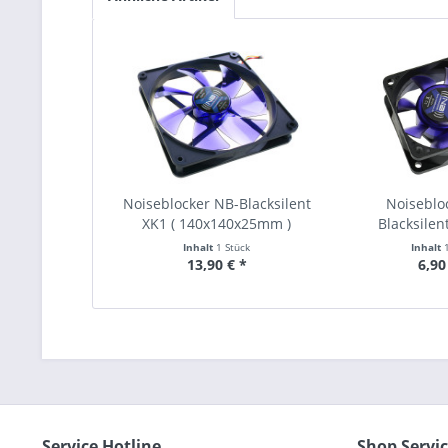
Noiseblocker NB-Blacksilent
Noiseblo
XK1 ( 140x140x25mm )
Blacksilen
60x60x
Inhalt
1 Stück
Inhalt
13,90 € *
6,90
Service Hotline
Shop Servi