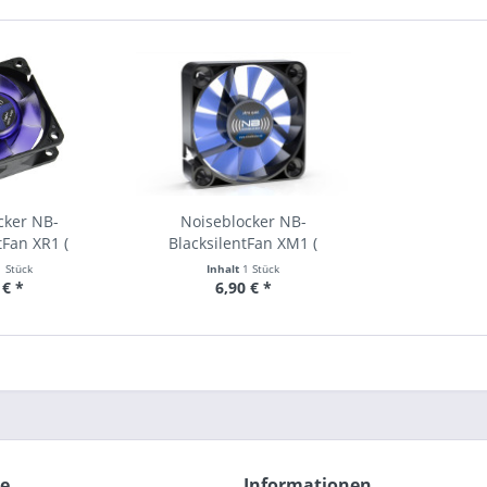
cker NB-
Noiseblocker NB-
tFan XR1 (
BlacksilentFan XM1 (
25mm )
40x40x10mm )
1 Stück
Inhalt
1 Stück
 € *
6,90 € *
ce
Informationen