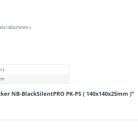
140x140x25mm )
rz
mm
cker NB-BlackSilentPRO PK-PS ( 140x140x25mm )"