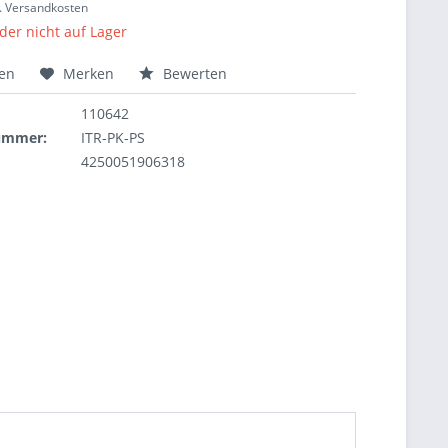
l. Versandkosten
ider nicht auf Lager
hen
Merken
Bewerten
110642
nummer:
ITR-PK-PS
4250051906318