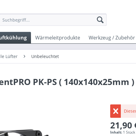
uftkühlung
Wärmeleitprodukte
Werkzeug / Zubehör
lle Lüfter
Unbeleuchtet
lentPRO PK-PS ( 140x140x25mm )
Dieser
21,90 
Inhalt:
1 Stück