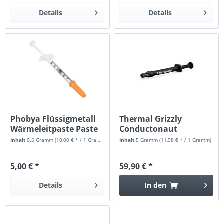
Details
Details
Phobya Flüssigmetall
Thermal Grizzly
Wärmeleitpaste Paste
Conductonaut
LM...
Flüssigmetall - 5...
Inhalt
0.5 Gramm
(10,00 € * / 1 Gramm)
Inhalt
5 Gramm
(11,98 € * / 1 Gramm)
5,00 € *
59,90 € *
Details
In den