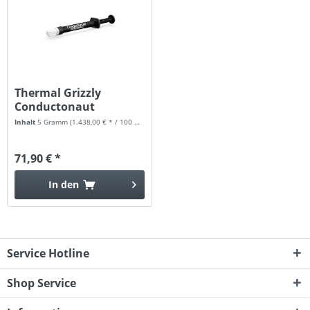
Thermal Grizzly
Conductonaut
Extreme...
Inhalt
5 Gramm
(1.438,00 € * / 100 Gramm)
71,90 € *
In den
Service Hotline
Shop Service