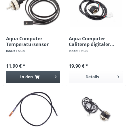
Aqua Computer
Aqua Computer
Temperatursensor
Calitemp digitaler...
G1/4 high speed
Inhalt
1 Stück
Inhalt
1 Stück
11,90 € *
19,90 € *
In den
Details