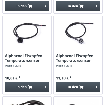
In den
In den
Alphacool Eiszapfen
Alphacool Eiszapfen
Temperatursensor
Temperatursensor
flach G1/4...
flach G1/4...
Inhalt
1 Stück
Inhalt
1 Stück
10,81 € *
11,10 € *
In den
In den