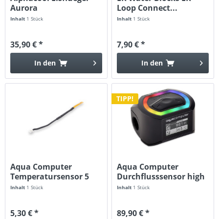
Aurora
Loop Connect...
Durchflussanzeiger...
Inhalt
1 Stück
Inhalt
1 Stück
35,90 € *
7,90 € *
In den
In den
TIPP!
Aqua Computer
Aqua Computer
Temperatursensor 5
Durchflusssensor high
cm für VISION
flow NEXT,...
Inhalt
1 Stück
Inhalt
1 Stück
5,30 € *
89,90 € *