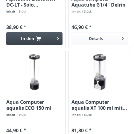
DC-LT - Solo...
Aquatube G1/4" Delrin
schwarz
Inhalt
1 Stück
Inhalt
1 Stück
38,90 € *
46,90 € *
In den
Details
Aqua Computer
Aqua Computer
aqualis ECO 150 ml
aqualis XT 100 ml mit...
mit...
Inhalt
1 Stück
Inhalt
1 Stück
44,90 € *
81,80 € *