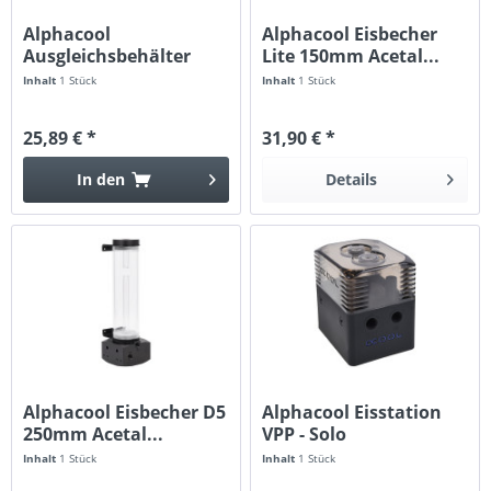
Alphacool
Alphacool Eisbecher
Ausgleichsbehälter
Lite 150mm Acetal...
einzeln für DC-LT...
Inhalt
1 Stück
Inhalt
1 Stück
25,89 € *
31,90 € *
In den
Details
Alphacool Eisbecher D5
Alphacool Eisstation
250mm Acetal...
VPP - Solo
Ausgleichsbehälter
Inhalt
1 Stück
Inhalt
1 Stück