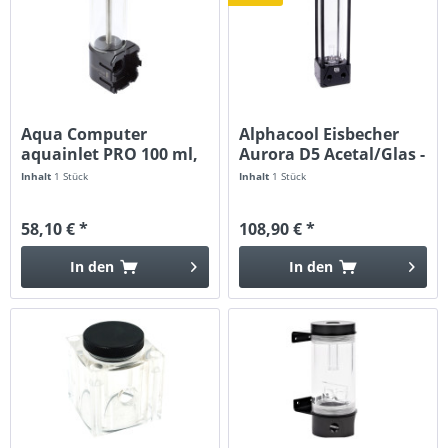
Aqua Computer
Alphacool Eisbecher
aquainlet PRO 100 ml,
Aurora D5 Acetal/Glas -
G1/4
250mm
Inhalt
1 Stück
Inhalt
1 Stück
58,10 € *
108,90 € *
In den
In den