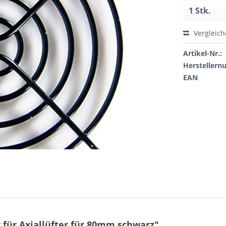
Vergleic
Artikel-Nr.:
Hersteller
EAN
 für Axiallüfter für 80mm schwarz"