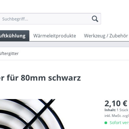
uftkühlung
Wärmeleitprodukte
Werkzeug / Zubehör
üftergitter
ter für 80mm schwarz
2,10 €
Inhalt:
1 Stück
inkl. MwSt.
zzg
Sofort ver