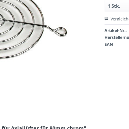
Vergleic
Artikel-Nr.:
Hersteller
EAN
 für Axiallüfter für 80mm chrom"