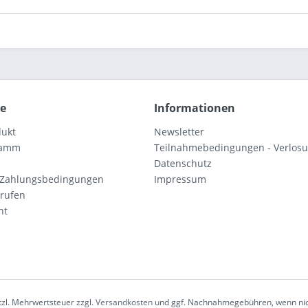
ce
Informationen
dukt
Newsletter
ramm
Teilnahmebedingungen - Verlos
Datenschutz
 Zahlungsbedingungen
Impressum
rrufen
ht
etzl. Mehrwertsteuer zzgl.
Versandkosten
und ggf. Nachnahmegebühren, wenn nic