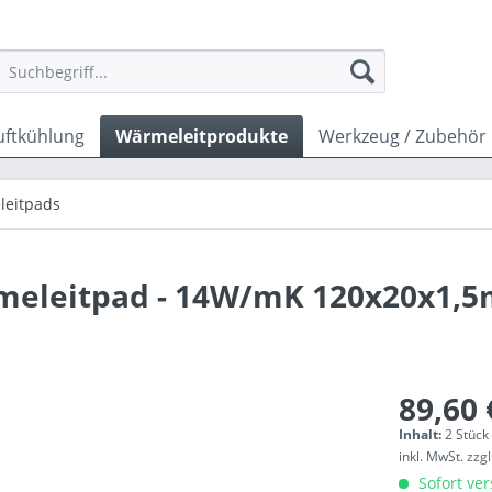
uftkühlung
Wärmeleitprodukte
Werkzeug / Zubehör
leitpads
rmeleitpad - 14W/mK 120x20x1,5
89,60 
Inhalt:
2 Stück 
inkl. MwSt.
zzg
Sofort ver