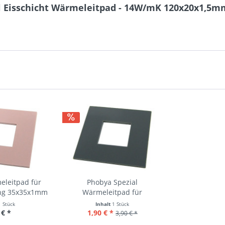
l Eisschicht Wärmeleitpad - 14W/mK 120x20x1,5mm
eleitpad für
Phobya Spezial
ung 35x35x1mm
Wärmeleitpad für
Chipsatzkühlung...
1 Stück
Inhalt
1 Stück
 € *
1,90 € *
3,90 € *