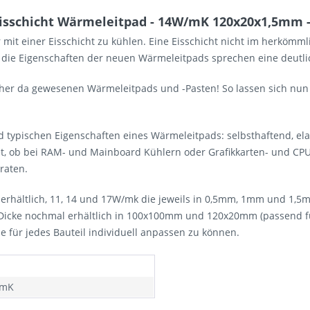
isschicht Wärmeleitpad - 14W/mK 120x20x1,5mm -
 mit einer Eisschicht zu kühlen. Eine Eisschicht nicht im herköm
n die Eigenschaften der neuen Wärmeleitpads sprechen eine deutli
bisher da gewesenen Wärmeleitpads und -Pasten! So lassen sich n
 und typischen Eigenschaften eines Wärmeleitpads: selbsthaftend, el
t, ob bei RAM- und Mainboard Kühlern oder Grafikkarten- und CPU 
eraten.
n erhältlich, 11, 14 und 17W/mk die jeweils in 0,5mm, 1mm und 1
 Dicke nochmal erhältlich in 100x100mm und 120x20mm (passend für
 für jedes Bauteil individuell anpassen zu können.
/mK