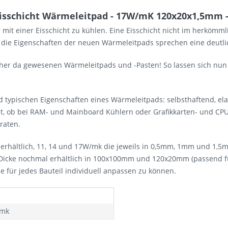
isschicht Wärmeleitpad - 17W/mK 120x20x1,5mm -
 mit einer Eisschicht zu kühlen. Eine Eisschicht nicht im herköm
n die Eigenschaften der neuen Wärmeleitpads sprechen eine deutli
bisher da gewesenen Wärmeleitpads und -Pasten! So lassen sich n
 und typischen Eigenschaften eines Wärmeleitpads: selbsthaftend, el
t, ob bei RAM- und Mainboard Kühlern oder Grafikkarten- und CPU 
eraten.
n erhältlich, 11, 14 und 17W/mk die jeweils in 0,5mm, 1mm und 1
 Dicke nochmal erhältlich in 100x100mm und 120x20mm (passend für
 für jedes Bauteil individuell anpassen zu können.
/mk