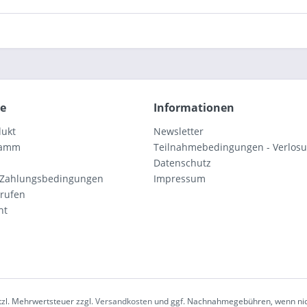
ce
Informationen
dukt
Newsletter
ramm
Teilnahmebedingungen - Verlos
Datenschutz
 Zahlungsbedingungen
Impressum
rrufen
ht
etzl. Mehrwertsteuer zzgl.
Versandkosten
und ggf. Nachnahmegebühren, wenn nic