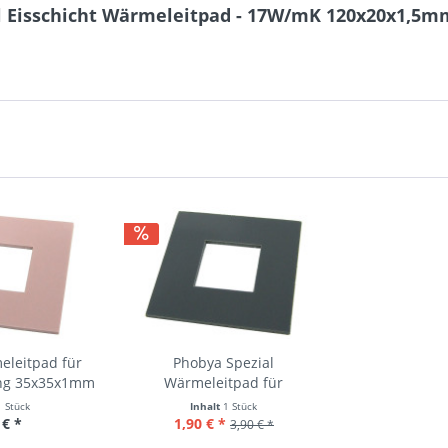
l Eisschicht Wärmeleitpad - 17W/mK 120x20x1,5mm
eleitpad für
Phobya Spezial
ung 35x35x1mm
Wärmeleitpad für
Chipsatzkühlung...
1 Stück
Inhalt
1 Stück
 € *
1,90 € *
3,90 € *