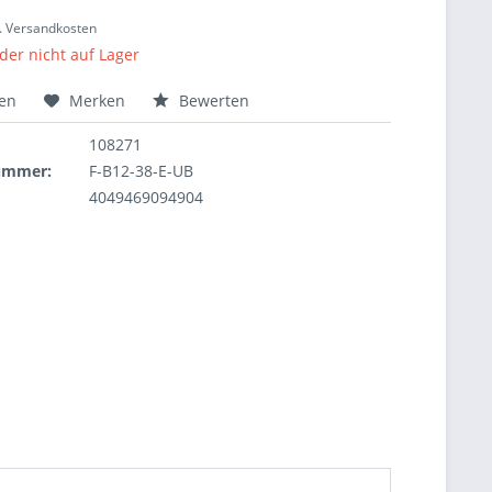
l. Versandkosten
ider nicht auf Lager
hen
Merken
Bewerten
108271
nummer:
F-B12-38-E-UB
4049469094904