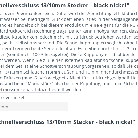
llverschluss 13/10mm Stecker - black nickel"
 dem Pneumatikbereich. Dabei wird der Abdichtungseffekt durch 
it Wasser bei niedrigem Druck betrieben ist es in der Vergangenh
 es handelt sich bei diesem Produkt um eine eigens für die PC-W
erdruckbereich Rechnung trägt. Daher kann Phobya nun ren, dass
iese Kupplungen jedoch nicht mit Luftdruck betrieben werden, so
et ist selbst absperrend. Die Schnellkupplung ermöglicht ohne Le
 dem Trennen beide Seiten dicht ab. Es bleiben höchstens 1-2 Tro
 (somit nicht 100% leckagefrei). Diese Kupplung ist ideal bei de
t werden. Wenn Sie z.B. einen externen Radiator so "schnellkupp
 Bei dem Set ist eine Schottverschraubung vorgesehen, so daß Sie 
ür 13/10mm Schläuche (13mm außen und 10mm Innendurchmesser). 
 Drücken (max. 6 bar) geeignet - Nicht für Luftdruck geeignet! Li
Zustand beim "Mamastück" also bei der Kupplung, muss der Siche
0) müssen separat dazu bestellt werden.
rz vernickelt
0 mm
hnellverschluss 13/10mm Stecker - black nickel"