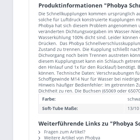
Produktinformationen "Phobya Schne
Die Schnellkupplungen kommen ursprünglich aus
solche für Luftdruck konstruierte Kupplungen m
Phobya hat sich diesem Problem angenommen und
veränderten Dichtungsvorgaben im Wasser-Nied
Wasserkühlung 100% dicht sind. Leider können d
Drücken. Das Phobya Schnellverschlusskupplungs
Zustand zu trennen. Die Kupplung schließt nach
Dichvorgang noch beim Trennen austreten können
diesem Kupplungsset kann ein Schlauch getrenn
den Hinlauf und 1x für den Rücklauf) benötigt.
können. Technische Daten: Verschraubungen f
Schoffgewinde M14 Nur für Wasser bei niedrigen
Hinweis häufiger Bedienfehler: Im getrennten 
Dichtheit zu ren. Die Buchsen (65069 oder 6507
Farbe:
schwa
Soft-Tube Maße:
13/1
Weiterführende Links zu "Phobya Sc
Fragen zum Artikel?
Weitere Artikel von Phobya