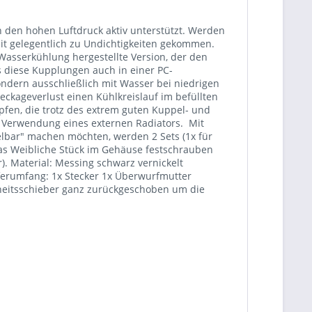
den hohen Luftdruck aktiv unterstützt. Werden
eit gelegentlich zu Undichtigkeiten gekommen.
asserkühlung hergestellte Version, der den
 diese Kupplungen auch in einer PC-
ndern ausschließlich mit Wasser bei niedrigen
ckageverlust einen Kühlkreislauf im befüllten
pfen, die trotz des extrem guten Kuppel- und
r Verwendung eines externen Radiators. Mit
elbar" machen möchten, werden 2 Sets (1x für
das Weibliche Stück im Gehäuse festschrauben
Material: Messing schwarz vernickelt
eferumfang: 1x Stecker 1x Überwurfmutter
rheitsschieber ganz zurückgeschoben um die