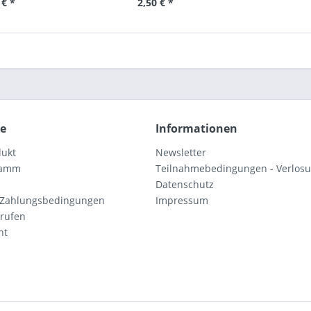
 € *
2,50 € *
ce
Informationen
dukt
Newsletter
ramm
Teilnahmebedingungen - Verlos
Datenschutz
 Zahlungsbedingungen
Impressum
rrufen
ht