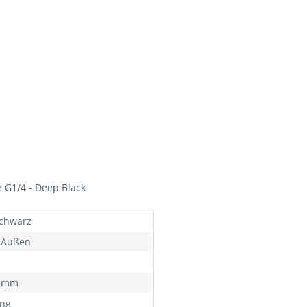
 G1/4 - Deep Black
chwarz
 Außen
3 mm
ng