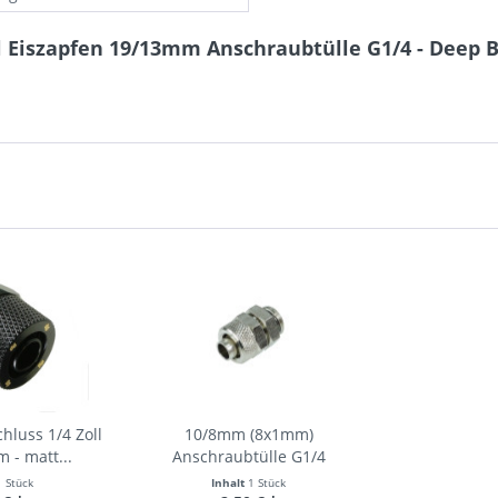
 Eiszapfen 19/13mm Anschraubtülle G1/4 - Deep B
hluss 1/4 Zoll
10/8mm (8x1mm)
 - matt...
Anschraubtülle G1/4
1 Stück
Inhalt
1 Stück