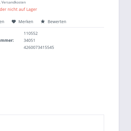
l. Versandkosten
ider nicht auf Lager
hen
Merken
Bewerten
110552
nummer:
34051
4260073415545