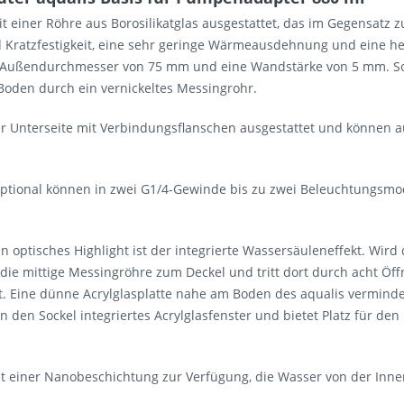
it einer Röhre aus Borosilikatglas ausgestattet, das im Gegensatz
nd Kratzfestigkeit, eine sehr geringe Wärmeausdehnung und eine 
en Außendurchmesser von 75 mm und eine Wandstärke von 5 mm. Soc
Boden durch ein vernickeltes Messingrohr.
er Unterseite mit Verbindungsflanschen ausgestattet und können 
tional können in zwei G1/4-Gewinde bis zu zwei Beleuchtungsmod
n optisches Highlight ist der integrierte Wassersäuleneffekt. Wir
die mittige Messingröhre zum Deckel und tritt dort durch acht Ö
t. Eine dünne Acrylglasplatte nahe am Boden des aqualis verminder
 den Sockel integriertes Acrylglasfenster und bietet Platz für den
t einer Nanobeschichtung zur Verfügung, die Wasser von der Innen