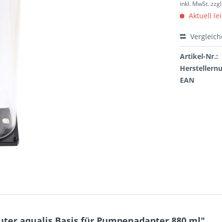
inkl. MwSt.
zzg
Aktuell le
Vergleic
Artikel-Nr.:
Hersteller
EAN
ter aqualis Basis für Pumpenadapter 880 ml"