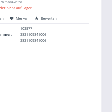
l. Versandkosten
ider nicht auf Lager
hen
Merken
Bewerten
103577
nummer:
3831109841006
3831109841006