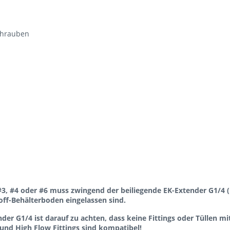
schrauben
3, #4 oder #6 muss zwingend der beiliegende EK-Extender G1/4
off-Behälterboden eingelassen sind.
er G1/4 ist darauf zu achten, dass keine Fittings oder Tüllen 
 und High Flow Fittings sind kompatibel!