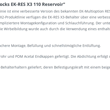
cks EK-RES X3 110 Reservoir"
nie ist eine verbesserte Version des bekannten EK-Multioption RES
X2-Produktlinie verfügen die EK-RES X3-Behälter über eine verbess
mpliziertere Montagekonfiguration und Schlauchführung. Der unte
Die Wirbelbildung wurde auch durch die Verwendung eines enthalte
achere Montage, Befüllung und schnellstmögliche Entlüftung.
lrohr und POM Acetal Endkappen gefertigt. Die Abdichtung erfol
Behälterhaltern geliefert, deren Befestigungskraft mit einem beig