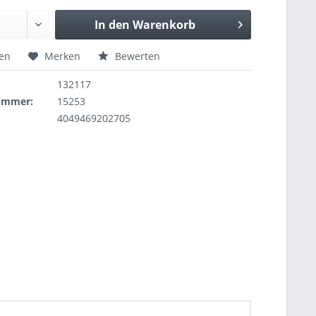
In den
Warenkorb
hen
Merken
Bewerten
132117
nummer:
15253
4049469202705