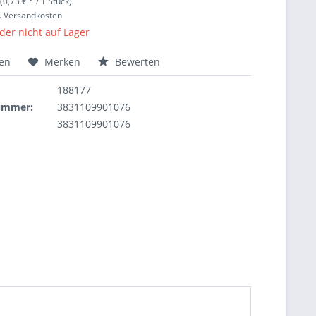
(0,73 € * / 1 Stück)
l. Versandkosten
ider nicht auf Lager
hen
Merken
Bewerten
188177
nummer:
3831109901076
3831109901076