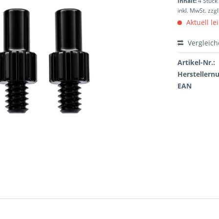
Inhalt:
4 Stück 
inkl. MwSt.
zzg
Aktuell le
Vergleic
Artikel-Nr.:
Hersteller
EAN