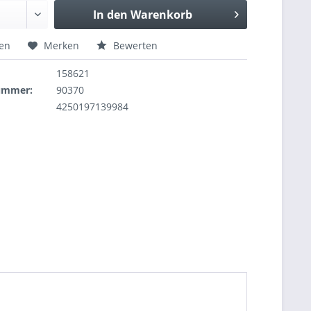
In den
Warenkorb
hen
Merken
Bewerten
158621
nummer:
90370
4250197139984