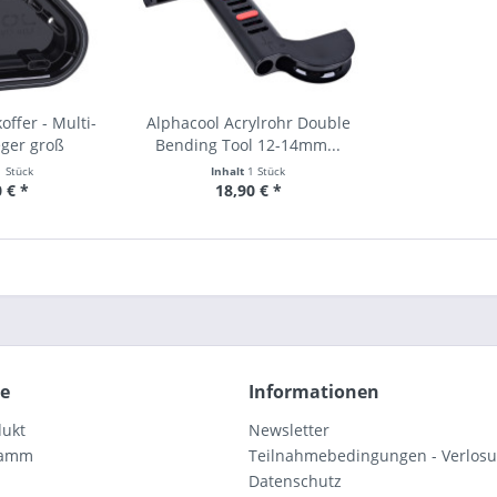
offer - Multi-
Alphacool Acrylrohr Double
eger groß
Bending Tool 12-14mm...
1 Stück
Inhalt
1 Stück
 € *
18,90 € *
ce
Informationen
dukt
Newsletter
ramm
Teilnahmebedingungen - Verlos
Datenschutz