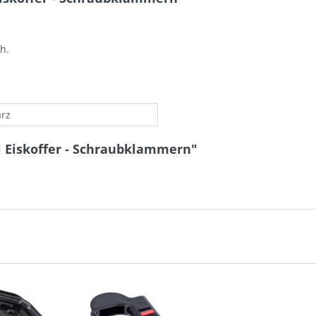
h.
rz
l Eiskoffer - Schraubklammern"