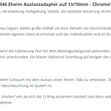
046 Eheim Auslassadapter auf 13/10mm - Chrome
 Verarbeitung, Farbgebung, Vielfalt. Die absolute Neuerung ist e
iny Copper, bieten große Vielfalt um eine Vielzahl von Geschmäck
n einem eigenen Glanz erscheinen und der Individualität sind im 
rd die Colorierung fest mit dem Messinguntergrund verbunden, di
d unterbunden. Ein blauer Alphacool Schriftzug auf einigen der A
10mm Schlauch mit dem Auslass einer Eheim 1046 zu verbinden. D
hte Verschlauchung im System ist.
„trocken“ ein, da sich der O-Ring ansonsten tordiert und dann un
robleme.