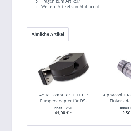
Fragen zum Artikel?
Weitere Artikel von Alphacool
Ähnliche Artikel
Aqua Computer ULTITOP
Alphacool 10
Pumpenadapter für D5-
Einlassadap
Pumpen
Inhalt
1 Stück
Inhalt
41,90 € *
2,50