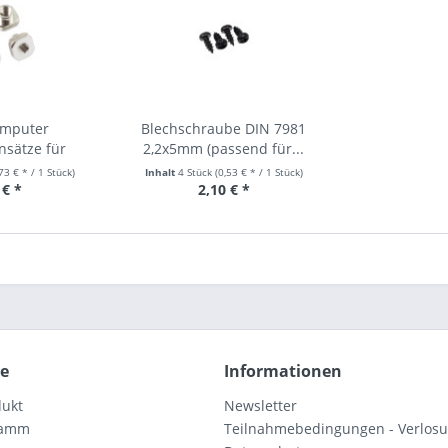
omputer
Blechschraube DIN 7981
nsätze für
2,2x5mm (passend für...
ex...
,73 € * / 1 Stück)
Inhalt
4 Stück
(0,53 € * / 1 Stück)
 € *
2,10 € *
ce
Informationen
dukt
Newsletter
ramm
Teilnahmebedingungen - Verlos