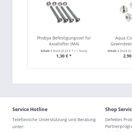
Phobya Befestigungsset für
Aqua C
Axiallüfter (M4)
Gewindeei
airpl
Inhalt
4 Stück
(0,33 € * / 1 Stück)
Inhalt
4 Stück
(0
1,30 € *
2,90
Service Hotline
Shop Servi
Telefonische Unterstützung und Beratung
Defektes Pro
Partnerprog
unter: