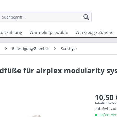
Luftkühlung
Wärmeleitprodukte
Werkzeug / Zubehör
n
Befestigung/Zubehör
Sonstiges
füße für airplex modularity sy
10,50 
Inhalt:
4 Stück 
inkl. MwSt.
zzg
Sofort ver