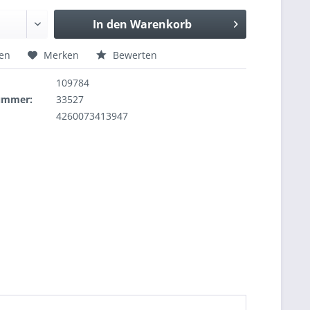
In den
Warenkorb
hen
Merken
Bewerten
109784
nummer:
33527
4260073413947