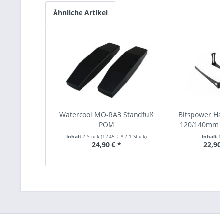
Ähnliche Artikel
Watercool MO-RA3 Standfuß
Bitspower Ha
POM
120/140mm 
Inhalt
2 Stück
(12,45 € * / 1 Stück)
Inhalt
24,90 € *
22,90