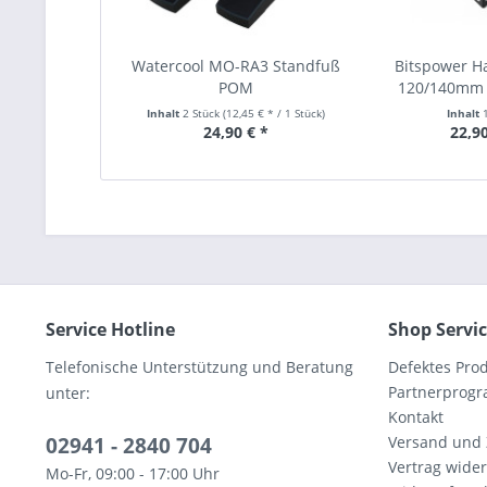
Watercool MO-RA3 Standfuß
Bitspower Ha
POM
120/140mm 
Inhalt
2 Stück
(12,45 € * / 1 Stück)
Inhalt
24,90 € *
22,90
Service Hotline
Shop Servi
Telefonische Unterstützung und Beratung
Defektes Pro
Partnerprog
unter:
Kontakt
02941 - 2840 704
Versand und
Vertrag wide
Mo-Fr, 09:00 - 17:00 Uhr