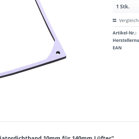
Vergleic
Artikel-Nr.:
Hersteller
EAN
iatordichtband 10mm für 140mm Lüfter"