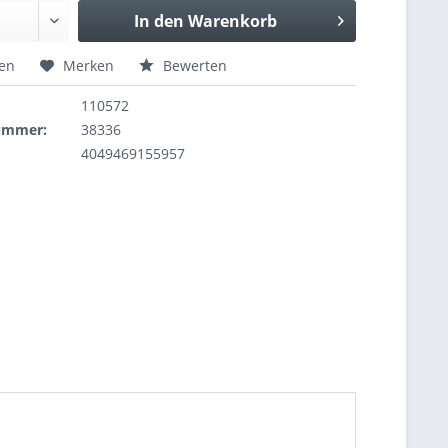
In den
Warenkorb
hen
Merken
Bewerten
110572
nummer:
38336
4049469155957