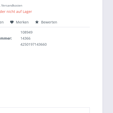
l. Versandkosten
ider nicht auf Lager
hen
Merken
Bewerten
108949
nummer:
14366
4250197143660