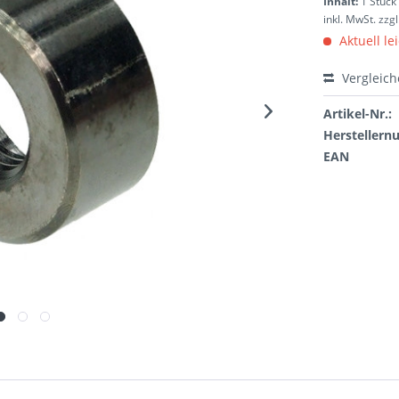
Inhalt:
1 Stück
inkl. MwSt.
zzg
Aktuell le
Vergleic
Artikel-Nr.:
Hersteller
EAN