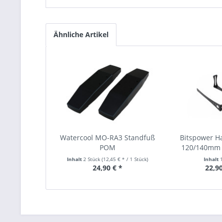
Ähnliche Artikel
Watercool MO-RA3 Standfuß
Bitspower Ha
POM
120/140mm 
Inhalt
2 Stück
(12,45 € * / 1 Stück)
Inhalt
24,90 € *
22,90