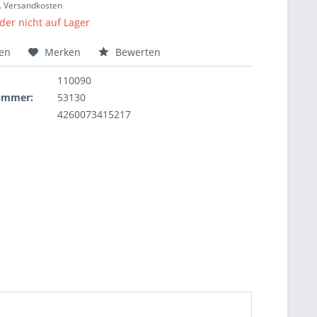
l. Versandkosten
ider nicht auf Lager
hen
Merken
Bewerten
110090
nummer:
53130
4260073415217