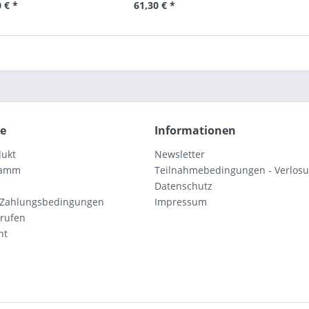
 € *
61,30 € *
ce
Informationen
dukt
Newsletter
ramm
Teilnahmebedingungen - Verlos
Datenschutz
 Zahlungsbedingungen
Impressum
rrufen
ht