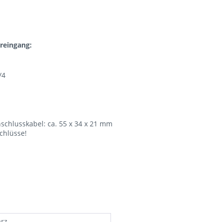
reingang:
/4
hlusskabel: ca. 55 x 34 x 21 mm
chlüsse!
rz