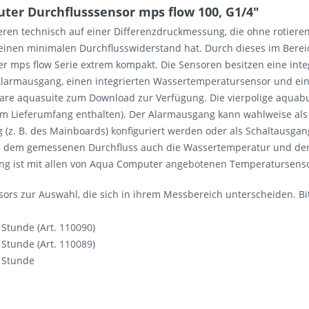
er Durchflusssensor mps flow 100, G1/4"
ieren technisch auf einer Differenzdruckmessung, die ohne rotie
einen minimalen Durchflusswiderstand hat. Durch dieses im Bere
er mps flow Serie extrem kompakt. Die Sensoren besitzen eine inte
 Alarmausgang, einen integrierten Wassertemperatursensor und e
are aquasuite zum Download zur Verfügung. Die vierpolige aquabus
 im Lieferumfang enthalten). Der Alarmausgang kann wahlweise als
(z. B. des Mainboards) konfiguriert werden oder als Schaltausgan
n dem gemessenen Durchfluss auch die Wassertemperatur und der
ng ist mit allen von Aqua Computer angebotenen Temperatursens
sors zur Auswahl, die sich in ihrem Messbereich unterscheiden. B
 Stunde (Art.
110090
)
 Stunde (Art.
110089
)
o Stunde