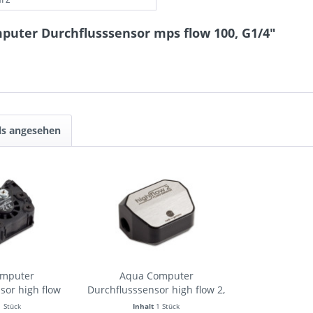
puter Durchflusssensor mps flow 100, G1/4"
ls angesehen
omputer
Aqua Computer
sor high flow
Durchflusssensor high flow 2,
G1/4
G1/4
1 Stück
Inhalt
1 Stück