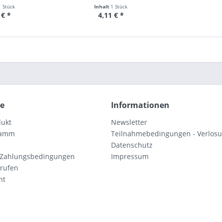
1 Stück
Inhalt
1 Stück
 € *
4,11 € *
ce
Informationen
dukt
Newsletter
ramm
Teilnahmebedingungen - Verlos
Datenschutz
 Zahlungsbedingungen
Impressum
rrufen
ht