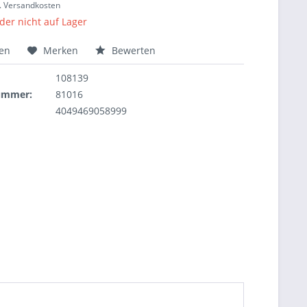
l. Versandkosten
ider nicht auf Lager
hen
Merken
Bewerten
108139
nummer:
81016
4049469058999