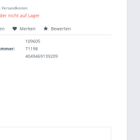
l. Versandkosten
ider nicht auf Lager
hen
Merken
Bewerten
109605
nummer:
71198
4049469139209