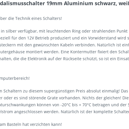
dalismusschalter 19mm Aluminium schwarz, weiß
ber die Technik eines Schalters!
in silber verfügbar, mit leuchtenden Ring oder strahlenden Punkt in 
ziell für den 12V Betrieb produziert und ein Vorwiderstand wird s
chsteckern mit den gewünschten Kabeln verbinden. Natürlich ist e
utergehäuse montiert werden. Eine Kontermutter fixiert den Schalt
alten, die die Elektronik auf der Rückseite schützt, so ist ein Ein
Computerbereich!
en Schaltern zu diesem supergünstigen Preis absolut einmalig! Da
über oder es sind störende Grate vorhanden. Nichts der gleichen! 
rschwankungen können von -20°C bis + 70°C betragen und der Sch
strom angeschlossen werden. Natürlich ist der komplette Schalter 
 am Basteln hat verzichten kann!