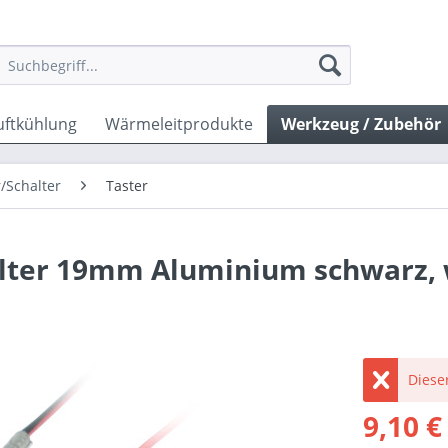
uftkühlung
Wärmeleitprodukte
Werkzeug / Zubehör
/Schalter
Taster
lter 19mm Aluminium schwarz,
Dieser
9,10 €