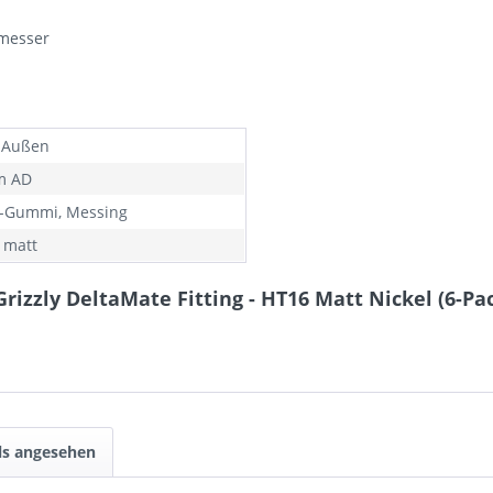
messer
 Außen
m AD
-Gummi, Messing
l matt
izzly DeltaMate Fitting - HT16 Matt Nickel (6-Pa
ls angesehen