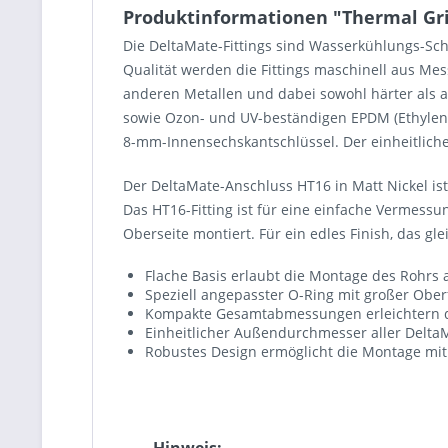
Produktinformationen "Thermal Griz
Die DeltaMate-Fittings sind Wasserkühlungs-Sc
Qualität werden die Fittings maschinell aus Mes
anderen Metallen und dabei sowohl härter als a
sowie Ozon- und UV-beständigen EPDM (Ethylen-P
8-mm-Innensechskantschlüssel. Der einheitliche
Der DeltaMate-Anschluss HT16 in Matt Nickel i
Das HT16-Fitting ist für eine einfache Vermessun
Oberseite montiert. Für ein edles Finish, das gl
Flache Basis erlaubt die Montage des Rohrs au
Speziell angepasster O-Ring mit großer Oberf
Kompakte Gesamtabmessungen erleichtern di
Einheitlicher Außendurchmesser aller DeltaM
Robustes Design ermöglicht die Montage mi