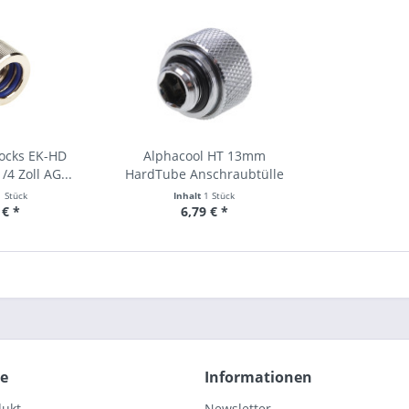
locks EK-HD
Alphacool HT 13mm
4 Zoll AG...
HardTube Anschraubtülle
G1/4...
1 Stück
Inhalt
1 Stück
 € *
6,79 € *
ce
Informationen
dukt
Newsletter