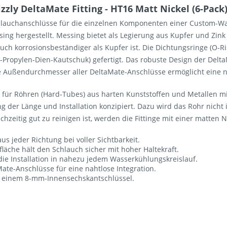
zly DeltaMate Fitting - HT16 Matt Nickel (6-Pack
hlauchanschlüsse für die einzelnen Komponenten einer Custom-Wa
sing hergestellt. Messing bietet als Legierung aus Kupfer und Zink
uch korrosionsbeständiger als Kupfer ist. Die Dichtungsringe (O-
ropylen-Dien-Kautschuk) gefertigt. Das robuste Design der Delta
 Außendurchmesser aller DeltaMate-Anschlüsse ermöglicht eine na
st für Röhren (Hard-Tubes) aus harten Kunststoffen und Metalle
g der Länge und Installation konzipiert. Dazu wird das Rohr nicht 
eichzeitig gut zu reinigen ist, werden die Fittinge mit einer matten
s jeder Richtung bei voller Sichtbarkeit.
läche hält den Schlauch sicher mit hoher Haltekraft.
e Installation in nahezu jedem Wasserkühlungskreislauf.
ate-Anschlüsse für eine nahtlose Integration.
t einem 8-mm-Innensechskantschlüssel.