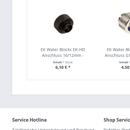
EK Water Blocks EK-HD
EK Water B
Anschluss 16/12mm -
Anschluss G1/
schwarz
Inhalt
1 Stück
Inhalt
6,10 € *
4,50
Service Hotline
Shop Servi
Telefonische Unterstützung und Beratung
Defektes Pro