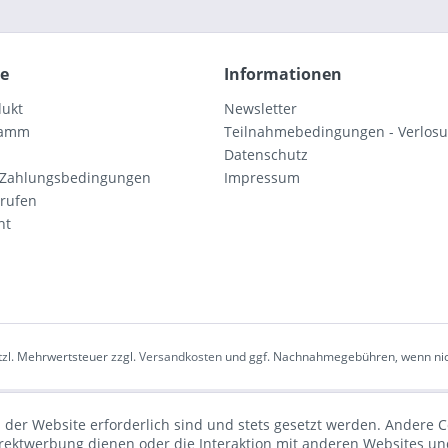
ce
Informationen
dukt
Newsletter
ramm
Teilnahmebedingungen - Verlos
Datenschutz
 Zahlungsbedingungen
Impressum
rrufen
ht
etzl. Mehrwertsteuer zzgl.
Versandkosten
und ggf. Nachnahmegebühren, wenn nic
 der Website erforderlich sind und stets gesetzt werden. Andere C
irektwerbung dienen oder die Interaktion mit anderen Websites un