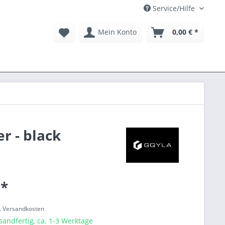
Service/Hilfe
Mein Konto
0,00 € *
r - black
 *
l. Versandkosten
sandfertig, ca. 1-3 Werktage