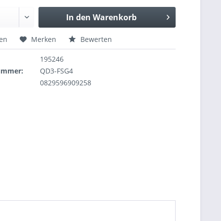
In den
Warenkorb
hen
Merken
Bewerten
195246
nummer:
QD3-FSG4
0829596909258