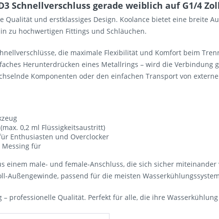
Schnellverschluss gerade weiblich auf G1/4 Zoll 
e Qualität und erstklassiges Design. Koolance bietet eine breit
n zu hochwertigen Fittings und Schläuchen.
chnellverschlüsse, die maximale Flexibilität und Komfort beim Tre
faches Herunterdrücken eines Metallrings – wird die Verbindung ge
echselnde Komponenten oder den einfachen Transport von externe
kzeug
ax. 0,2 ml Flüssigkeitsaustritt)
für Enthusiasten und Overclocker
s Messing für
s einem male- und female-Anschluss, die sich sicher miteinander v
ll-Außengewinde, passend für die meisten Wasserkühlungssystem
professionelle Qualität. Perfekt für alle, die ihre Wasserkühlung 