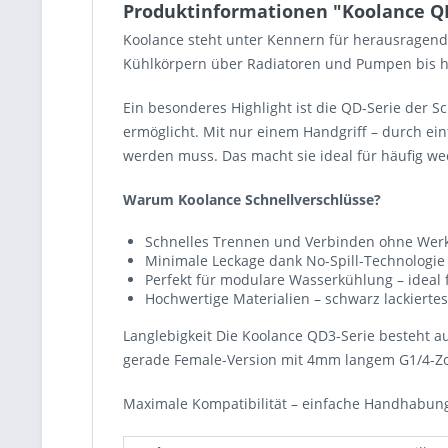
Produktinformationen "Koolance QD3 
Koolance steht unter Kennern für herausragend
Kühlkörpern über Radiatoren und Pumpen bis hi
Ein besonderes Highlight ist die QD-Serie der S
ermöglicht. Mit nur einem Handgriff – durch ein
werden muss. Das macht sie ideal für häufig w
Warum Koolance Schnellverschlüsse?
Schnelles Trennen und Verbinden ohne Wer
Minimale Leckage dank No-Spill-Technologie (m
Perfekt für modulare Wasserkühlung – ideal 
Hochwertige Materialien – schwarz lackierte
Langlebigkeit Die Koolance QD3-Serie besteht au
gerade Female-Version mit 4mm langem G1/4-Zo
Maximale Kompatibilität – einfache Handhabung – 