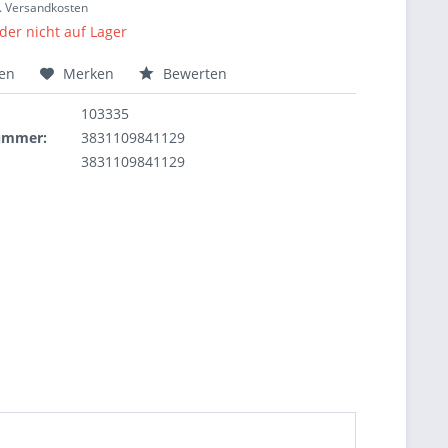
l. Versandkosten
ider nicht auf Lager
hen
Merken
Bewerten
103335
nummer:
3831109841129
3831109841129