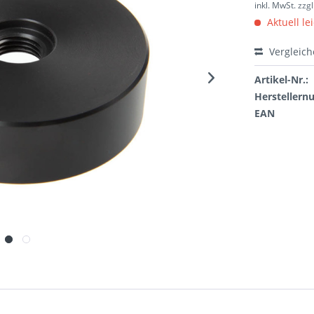
inkl. MwSt.
zzg
Aktuell le
Vergleic
Artikel-Nr.:
Hersteller
EAN