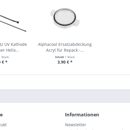
tz UV Kathode
Alphacool Ersatzabdeckung
er Helix...
Acryl für Repack -...
1 Stück
Inhalt
1 Stück
 € *
3,90 € *
ce
Informationen
dukt
Newsletter