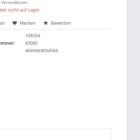
l. Versandkosten
ider nicht auf Lager
hen
Merken
Bewerten
108264
nummer:
83085
4049469094584