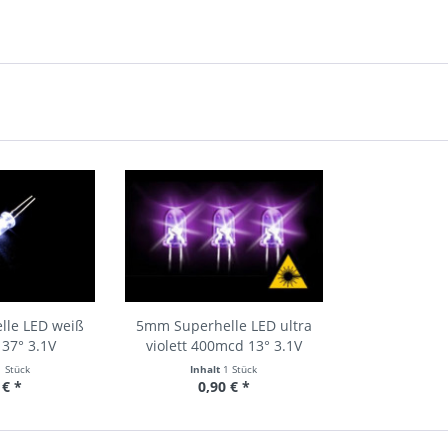
lle LED weiß
5mm Superhelle LED ultra
37° 3.1V
violett 400mcd 13° 3.1V
1 Stück
Inhalt
1 Stück
 € *
0,90 € *