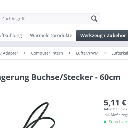
uftkühlung
Wärmeleitprodukte
Werkzeug / Zubehör
 / Adapter
Computer Intern
Lüfter/PWM
Lüfterka
ngerung Buchse/Stecker - 60cm
5,11 €
Inhalt:
1 Stück
inkl. MwSt.
zzg
Sofort ver