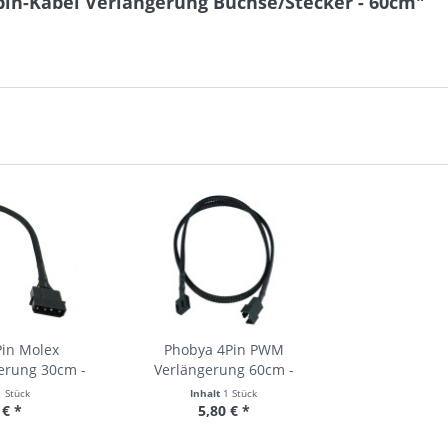
pin-Kabel Verlängerung Buchse/Stecker - 60cm"
Pin Molex
Phobya 4Pin PWM
erung 30cm -
Verlängerung 60cm -
warz
Schwarz
1 Stück
Inhalt
1 Stück
 € *
5,80 € *