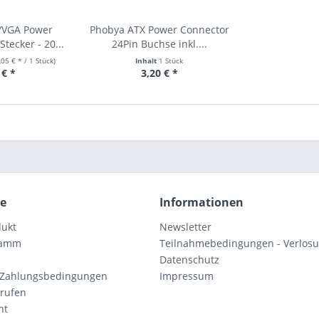
/VGA Power
Phobya ATX Power Connector
tecker - 20...
24Pin Buchse inkl....
,05 € * / 1 Stück)
Inhalt
1 Stück
 € *
3,20 € *
ce
Informationen
dukt
Newsletter
ramm
Teilnahmebedingungen - Verlos
Datenschutz
 Zahlungsbedingungen
Impressum
rrufen
ht