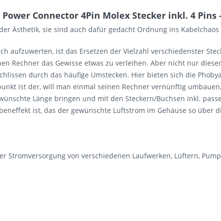
ower Connector 4Pin Molex Stecker inkl. 4 Pins -
der Ästhetik, sie sind auch dafür gedacht Ordnung ins Kabelchaos
 aufzuwerten, ist das Ersetzen der Vielzahl verschiedenster Steck
inen Rechner das Gewisse etwas zu verleihen. Aber nicht nur diese
chlissen durch das häufige Umstecken. Hier bieten sich die Phoby
punkt ist der, will man einmal seinen Rechner vernünftig umbauen,
gewünschte Länge bringen und mit den Steckern/Buchsen inkl. pas
beneffekt ist, das der gewünschte Luftstrom im Gehäuse so über 
 der Stromversorgung von verschiedenen Laufwerken, Lüftern, Pum