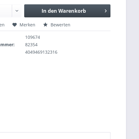
In den
Warenkorb
hen
Merken
Bewerten
109674
nummer:
82354
4049469132316