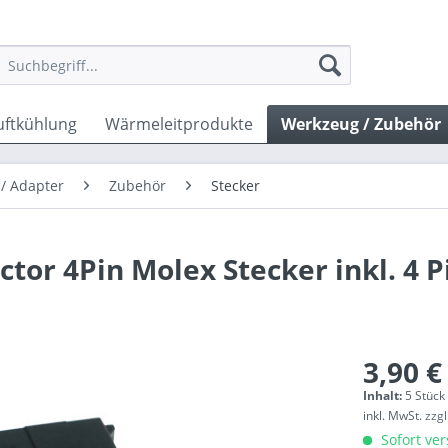
uftkühlung
Wärmeleitprodukte
Werkzeug / Zubehör
 / Adapter
Zubehör
Stecker
r 4Pin Molex Stecker inkl. 4 Pi
3,90 €
Inhalt:
5 Stück 
inkl. MwSt.
zzg
Sofort ver